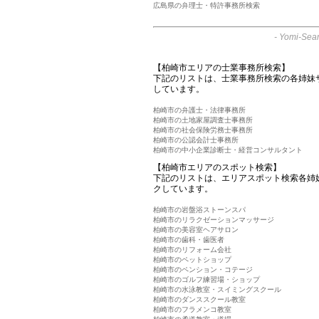
広島県の弁理士・特許事務所検索
-
Yomi-Sear
【柏崎市エリアの士業事務所検索】
下記のリストは、士業事務所検索の各姉妹
しています。
柏崎市の弁護士・法律事務所
柏崎市の土地家屋調査士事務所
柏崎市の社会保険労務士事務所
柏崎市の公認会計士事務所
柏崎市の中小企業診断士・経営コンサルタント
【柏崎市エリアのスポット検索】
下記のリストは、エリアスポット検索各姉
クしています。
柏崎市の岩盤浴ストーンスパ
柏崎市のリラクゼーションマッサージ
柏崎市の美容室ヘアサロン
柏崎市の歯科・歯医者
柏崎市のリフォーム会社
柏崎市のペットショップ
柏崎市のペンション・コテージ
柏崎市のゴルフ練習場・ショップ
柏崎市の水泳教室・スイミングスクール
柏崎市のダンススクール教室
柏崎市のフラメンコ教室