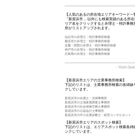
【人気のあるの所在地エリアキーワード一
「新居浜市 」以外にも検索実績のある所
リア名をクリックすると弁理士・特許事務
所がリストアップされます。
仙台市の弁理士・特許事務所検索
横浜市の弁理士・特許事務所検索
近畿・関西の弁理士・特許事務所検索
神戸市の弁理士・特許事務所検索
広島県の弁理士・特許事務所検索
-
Yomi-Sear
【新居浜市エリアの士業事務所検索】
下記のリストは、士業事務所検索の各姉妹
クしています。
新居浜市の弁護士・法律事務所
新居浜市の土地家屋調査士事務所
新居浜市の社会保険労務士事務所
新居浜市の公認会計士事務所
新居浜市の中小企業診断士・経営コンサルタント
【新居浜市エリアのスポット検索】
下記のリストは、エリアスポット検索各姉
ンクしています。