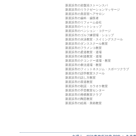
新居浜市の岩盤浴ストーンスパ
新居浜市のリラクゼーションマッサージ
新居浜市の美容室ヘアサロン
新居浜市の歯科・歯医者
新居浜市のリフォーム会社
新居浜市のペットショップ
新居浜市のペンション・コテージ
新居浜市のゴルフ練習場・ショップ
新居浜市の水泳教室・スイミングスクール
新居浜市のダンススクール教室
新居浜市のフラメンコ教室
新居浜市の柔道教室・道場
新居浜市の剣道教室・道場
新居浜市のテコンドー道場・教室
新居浜市の拳法道場・教室
新居浜市のフィットネスジム・スポーツクラブ
新居浜市の語学教室スクール
新居浜市の話し方教室
新居浜市の茶道教室
新居浜市の歌謡・カラオケ教室
新居浜市の手芸教室センター
新居浜市の将棋教室クラブ
新居浜市の陶芸教室
新居浜市の絵画・美術教室