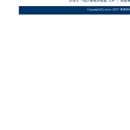
弁理士・特許事務所検索
TOP ｜
免責
Copyright(C) since 2007
事務所