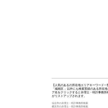
【人気のあるの所在地エリアキーワード一
「城南区 」以外にも検索実績のある所在
ア名をクリックすると弁理士・特許事務所
がリストアップされます。
仙台市の弁理士・特許事務所検索
横浜市の弁理士・特許事務所検索