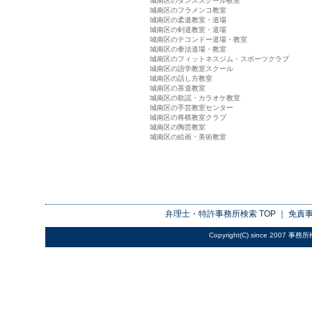
城南区のダンススクール教室
城南区のフラメンコ教室
城南区の柔道教室・道場
城南区の剣道教室・道場
城南区のテコンドー道場・教室
城南区の拳法道場・教室
城南区のフィットネスジム・スポーツクラブ
城南区の語学教室スクール
城南区の話し方教室
城南区の茶道教室
城南区の歌謡・カラオケ教室
城南区の手芸教室センター
城南区の将棋教室クラブ
城南区の陶芸教室
城南区の絵画・美術教室
弁理士・特許事務所検索
TOP ｜
免責
Copyright(C) since 2007
事務所