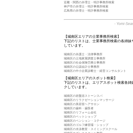
近畿・関西の弁理士・特許事務所検索
神戸市の弁理士・特許事務所検索
広島県の弁理士・特許事務所検索
-
Yomi-Sear
【城南区エリアの士業事務所検索】
下記のリストは、士業事務所検索の各姉妹
しています。
城南区の弁護士・法律事務所
城南区の土地家屋調査士事務所
城南区の社会保険労務士事務所
城南区の公認会計士事務所
城南区の中小企業診断士・経営コンサルタント
【城南区エリアのスポット検索】
下記のリストは、エリアスポット検索各姉
クしています。
城南区の岩盤浴ストーンスパ
城南区のリラクゼーションマッサージ
城南区の美容室ヘアサロン
城南区の歯科・歯医者
城南区のリフォーム会社
城南区のペットショップ
城南区のペンション・コテージ
城南区のゴルフ練習場・ショップ
城南区の水泳教室・スイミングスクール