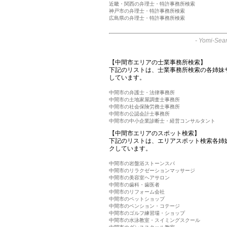
近畿・関西の弁理士・特許事務所検索
神戸市の弁理士・特許事務所検索
広島県の弁理士・特許事務所検索
-
Yomi-Sear
【中間市エリアの士業事務所検索】
下記のリストは、士業事務所検索の各姉妹
しています。
中間市の弁護士・法律事務所
中間市の土地家屋調査士事務所
中間市の社会保険労務士事務所
中間市の公認会計士事務所
中間市の中小企業診断士・経営コンサルタント
【中間市エリアのスポット検索】
下記のリストは、エリアスポット検索各姉
クしています。
中間市の岩盤浴ストーンスパ
中間市のリラクゼーションマッサージ
中間市の美容室ヘアサロン
中間市の歯科・歯医者
中間市のリフォーム会社
中間市のペットショップ
中間市のペンション・コテージ
中間市のゴルフ練習場・ショップ
中間市の水泳教室・スイミングスクール