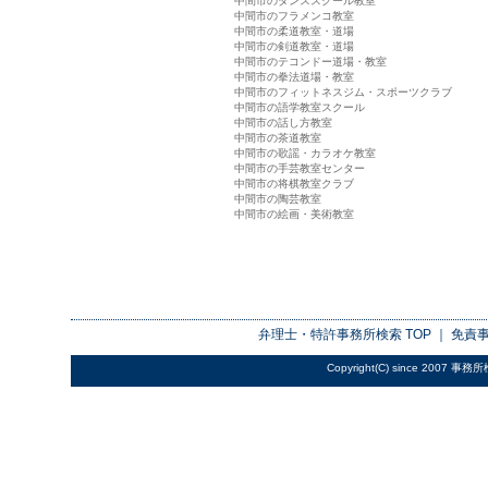
中間市のダンススクール教室
中間市のフラメンコ教室
中間市の柔道教室・道場
中間市の剣道教室・道場
中間市のテコンドー道場・教室
中間市の拳法道場・教室
中間市のフィットネスジム・スポーツクラブ
中間市の語学教室スクール
中間市の話し方教室
中間市の茶道教室
中間市の歌謡・カラオケ教室
中間市の手芸教室センター
中間市の将棋教室クラブ
中間市の陶芸教室
中間市の絵画・美術教室
弁理士・特許事務所検索
TOP ｜
免責
Copyright(C) since 2007
事務所