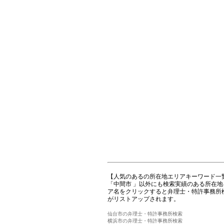
【人気のあるの所在地エリアキーワード一
「中間市 」以外にも検索実績のある所在
ア名をクリックすると弁理士・特許事務所
がリストアップされます。
仙台市の弁理士・特許事務所検索
横浜市の弁理士・特許事務所検索