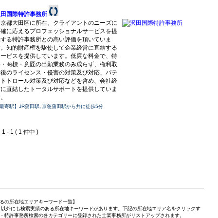
沢田国際特許事務所
東京都大田区に所在。クライアントのニーズに
的確に応えるプロフェッショナルサービスを提
供する特許事務所との高い評価を頂いていま
す。知的財産権を駆使して企業経営に直結する
サービスを提供しています。低廉な料金で、特
許・商標・意匠の出願業務のみ成らず、権利取
得後のライセンス・侵害の対策及び対応、パテ
ントトロール対策及び対応などを含め、会社経
営に直結したトータルサポートを提供していま
す。
最寄駅】JR蒲田駅､京急蒲田駅から共に徒歩5分
 - 1 ( 1 件中 )
るの所在地エリアキーワード一覧】
」以外にも検索実績のある所在地キーワードがあります。下記の所在地エリア名をクリックす
・特許事務所検索の各カテゴリーに登録された士業事務所がリストアップされます。