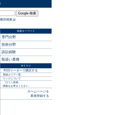
）
務所検索.jp
検索キーワード
専門分野
技術分野
訴訟経験
取扱い業務
ＭＥＮＵ
RSSリーダーで購読する
登録エリア一覧
リンクについて
「口コミ投稿」
情報をお寄せください
ホームページを
新規登録する