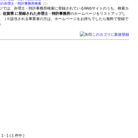
郡の弁理士・特許事務所検索
（0）
ジでは、弁理士・特許事務所検索に登録されているWebサイトのうち、検索カ
：
佐賀県 に登録された弁理士・特許事務所
のホームページをリストアップし
。（※該当される事業者の方は、ホームページをお持ちでしたら無料で登録で
）
このカゴリに新規登録
 - 1 ( 1 件中 )