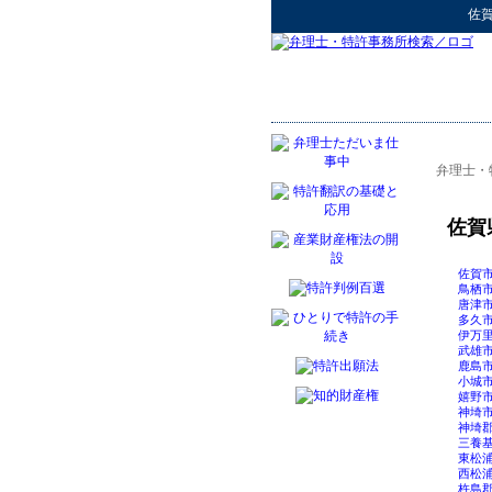
佐
弁理士・
佐賀
佐賀
鳥栖
唐津
多久
伊万
武雄
鹿島
小城
嬉野
神埼
神埼
三養
東松
西松
杵島