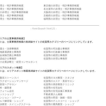
理士・特許事務所検索
東京都の弁理士・特許事務所検索
理士・特許事務所検索
名古屋市の弁理士・特許事務所検索
の弁理士・特許事務所検索
大阪府の弁理士・特許事務所検索
理士・特許事務所検索
京都府の弁理士・特許事務所検索
理士・特許事務所検索
福岡県の弁理士・特許事務所検索
-
Yomi-Search Ver4.21
-
リアの士業事務所検索】
トは、士業事務所検索の各姉妹サイトの佐賀県カテゴリーのページにリンクしています。
護士・法律事務所
佐賀県の司法書士事務所
地家屋調査士事務所
佐賀県の行政書士事務所
会保険労務士事務所
佐賀県の税理士事務所
認会計士事務所
佐賀県の弁理士事務所
小企業診断士・経営コンサルタント
リアのスポット検索】
トは、エリアスポット検索各姉妹サイトの佐賀県カテゴリーのページにリンクしています。
盤浴ストーンスパ
佐賀県のヨガ教室・スタジオ
ラクゼーションマッサージ
佐賀県のエステ・美容サロン
容室ヘアサロン
佐賀県の美容整形クリニック
科・歯医者
佐賀県の住宅会社
フォーム会社
佐賀県の住宅設備工事業者
ットショップ
不動産屋さん検索
ンション・コテージ
佐賀県の民宿・旅館・宿坊
ルフ練習場・ショップ
佐賀県のテニスコート・ショップ
泳教室・スイミングスクール
佐賀県の乗馬教室・ショップ