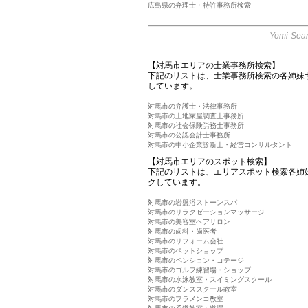
広島県の弁理士・特許事務所検索
-
Yomi-Sear
【対馬市エリアの士業事務所検索】
下記のリストは、士業事務所検索の各姉妹
しています。
対馬市の弁護士・法律事務所
対馬市の土地家屋調査士事務所
対馬市の社会保険労務士事務所
対馬市の公認会計士事務所
対馬市の中小企業診断士・経営コンサルタント
【対馬市エリアのスポット検索】
下記のリストは、エリアスポット検索各姉
クしています。
対馬市の岩盤浴ストーンスパ
対馬市のリラクゼーションマッサージ
対馬市の美容室ヘアサロン
対馬市の歯科・歯医者
対馬市のリフォーム会社
対馬市のペットショップ
対馬市のペンション・コテージ
対馬市のゴルフ練習場・ショップ
対馬市の水泳教室・スイミングスクール
対馬市のダンススクール教室
対馬市のフラメンコ教室