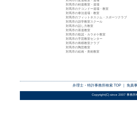
対馬市の柔道教室・道場
対馬市の剣道教室・道場
対馬市のテコンドー道場・教室
対馬市の拳法道場・教室
対馬市のフィットネスジム・スポーツクラブ
対馬市の語学教室スクール
対馬市の話し方教室
対馬市の茶道教室
対馬市の歌謡・カラオケ教室
対馬市の手芸教室センター
対馬市の将棋教室クラブ
対馬市の陶芸教室
対馬市の絵画・美術教室
弁理士・特許事務所検索
TOP ｜
免責
Copyright(C) since 2007
事務所