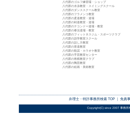
八代郡のゴルフ練習場・ショップ
八代郡の水泳教室・スイミングスクール
八代郡のダンススクール教室
八代郡のフラメンコ教室
八代郡の柔道教室・道場
八代郡の剣道教室・道場
八代郡のテコンドー道場・教室
八代郡の拳法道場・教室
八代郡のフィットネスジム・スポーツクラブ
八代郡の語学教室スクール
八代郡の話し方教室
八代郡の茶道教室
八代郡の歌謡・カラオケ教室
八代郡の手芸教室センター
八代郡の将棋教室クラブ
八代郡の陶芸教室
八代郡の絵画・美術教室
弁理士・特許事務所検索
TOP ｜
免責
Copyright(C) since 2007
事務所