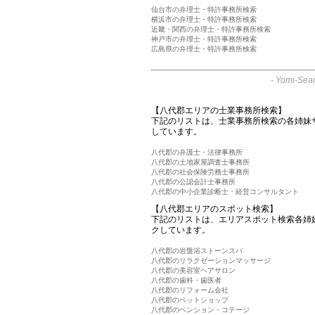
仙台市の弁理士・特許事務所検索
横浜市の弁理士・特許事務所検索
近畿・関西の弁理士・特許事務所検索
神戸市の弁理士・特許事務所検索
広島県の弁理士・特許事務所検索
-
Yomi-Sear
【八代郡エリアの士業事務所検索】
下記のリストは、士業事務所検索の各姉妹
しています。
八代郡の弁護士・法律事務所
八代郡の土地家屋調査士事務所
八代郡の社会保険労務士事務所
八代郡の公認会計士事務所
八代郡の中小企業診断士・経営コンサルタント
【八代郡エリアのスポット検索】
下記のリストは、エリアスポット検索各姉
クしています。
八代郡の岩盤浴ストーンスパ
八代郡のリラクゼーションマッサージ
八代郡の美容室ヘアサロン
八代郡の歯科・歯医者
八代郡のリフォーム会社
八代郡のペットショップ
八代郡のペンション・コテージ