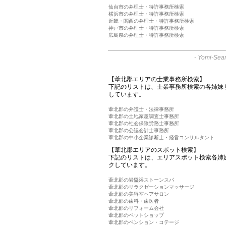
仙台市の弁理士・特許事務所検索
横浜市の弁理士・特許事務所検索
近畿・関西の弁理士・特許事務所検索
神戸市の弁理士・特許事務所検索
広島県の弁理士・特許事務所検索
-
Yomi-Sear
【葦北郡エリアの士業事務所検索】
下記のリストは、士業事務所検索の各姉妹
しています。
葦北郡の弁護士・法律事務所
葦北郡の土地家屋調査士事務所
葦北郡の社会保険労務士事務所
葦北郡の公認会計士事務所
葦北郡の中小企業診断士・経営コンサルタント
【葦北郡エリアのスポット検索】
下記のリストは、エリアスポット検索各姉
クしています。
葦北郡の岩盤浴ストーンスパ
葦北郡のリラクゼーションマッサージ
葦北郡の美容室ヘアサロン
葦北郡の歯科・歯医者
葦北郡のリフォーム会社
葦北郡のペットショップ
葦北郡のペンション・コテージ