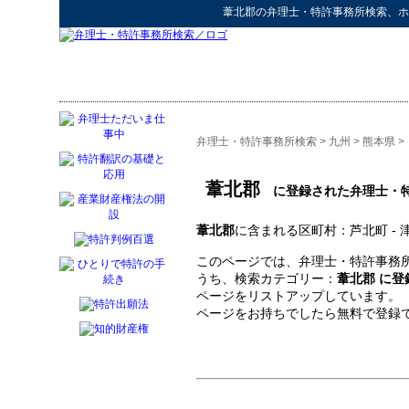
葦北郡
の
弁理士・特許事務所検索
、ホ
弁理士・特許事務所検索
>
九州
>
熊本県
>
葦北郡
に登録された弁理士・
葦北郡
に含まれる区町村：芦北町 - 
このページでは、弁理士・特許事務所
うち、検索カテゴリー：
葦北郡 に
ページをリストアップしています。
ページをお持ちでしたら無料で登録