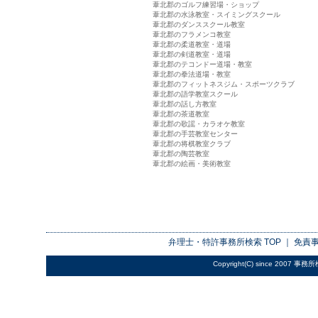
葦北郡のゴルフ練習場・ショップ
葦北郡の水泳教室・スイミングスクール
葦北郡のダンススクール教室
葦北郡のフラメンコ教室
葦北郡の柔道教室・道場
葦北郡の剣道教室・道場
葦北郡のテコンドー道場・教室
葦北郡の拳法道場・教室
葦北郡のフィットネスジム・スポーツクラブ
葦北郡の語学教室スクール
葦北郡の話し方教室
葦北郡の茶道教室
葦北郡の歌謡・カラオケ教室
葦北郡の手芸教室センター
葦北郡の将棋教室クラブ
葦北郡の陶芸教室
葦北郡の絵画・美術教室
弁理士・特許事務所検索
TOP ｜
免責
Copyright(C) since 2007
事務所