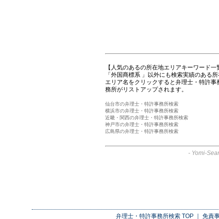
【人気のあるの所在地エリアキーワード一
「外国商標系 」以外にも検索実績のある
エリア名をクリックすると弁理士・特許事
務所がリストアップされます。
仙台市の弁理士・特許事務所検索
横浜市の弁理士・特許事務所検索
近畿・関西の弁理士・特許事務所検索
神戸市の弁理士・特許事務所検索
広島県の弁理士・特許事務所検索
-
Yomi-Sear
弁理士・特許事務所検索
TOP ｜
免責