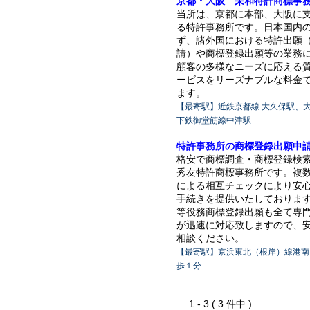
京都・大阪 栄和特許商標事
当所は、京都に本部、大阪に
る特許事務所です。日本国内
ず、諸外国における特許出願
請）や商標登録出願等の業務
顧客の多様なニーズに応える
ービスをリーズナブルな料金
ます。
【最寄駅】近鉄京都線 大久保駅、
下鉄御堂筋線中津駅
特許事務所の商標登録出願申
格安で商標調査・商標登録検
秀友特許商標事務所です。複
による相互チェックにより安
手続きを提供いたしておりま
等役務商標登録出願も全て専
が迅速に対応致しますので、
相談ください。
【最寄駅】京浜東北（根岸）線港南
歩１分
1 - 3 ( 3 件中 )