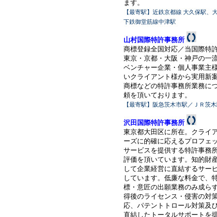
ます。
【最寄駅】近鉄京都線 大久保駅、
下鉄御堂筋線中津駅
山村国際特許事務所
商標登録全国対応／当国際特
東京・京都・大阪・神戸の一
ベンチャー企業・個人事業主
いクライアント様から実用新
商標などの特許事務所業務に
頼を頂いております。
【最寄駅】阪急茨木市駅／ＪＲ茨木
沢田国際特許事務所
東京都大田区に所在。クライ
ーズに的確に応えるプロフェ
サービスを提供する特許事務
評価を頂いています。知的財
して企業経営に直結するサー
しています。低廉な料金で、
標・意匠の出願業務のみ成ら
得後のライセンス・侵害の対
応、パテントトロール対策及
直結したトータルサポートを