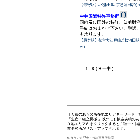
【最寄駅】JR蒲田駅､京急蒲田駅か
中井国際特許事務所
国内及び国外の特許、知的財
手続はおまかせ下さい。翻訳
も承ります。
【最寄駅】都営大江戸線若松河田駅
分）
1 - 9 ( 9 件中 )
【人気のあるの所在地エリアキーワード一
「生産・組立機械 」以外にも検索実績の
在地エリア名をクリックすると弁理士・特
業事務所がリストアップされます。
仙台市の弁理士・特許事務所検索