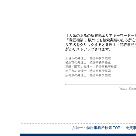
【人気のあるの所在地エリアキーワード一
「意匠相談 」以外にも検索実績のある所
リア名をクリックすると弁理士・特許事務
所がリストアップされます。
仙台市の弁理士・特許事務所検索
横浜市の弁理士・特許事務所検索
近畿・関西の弁理士・特許事務所検索
神戸市の弁理士・特許事務所検索
広島県の弁理士・特許事務所検索
-
Yomi-Sear
弁理士・特許事務所検索
TOP ｜
免責