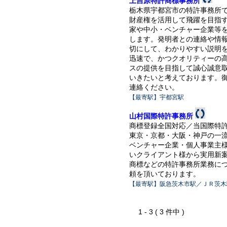
上吉原特許商標事務所
栃木県宇都宮市の特許事務所
財産権を活用して飛躍を目指
家や中小・ベンチャー企業等
します。発明者との連絡や情
切にして、わかりやすい説明
迅速で、かつクオリティーの
スの提供を目指して誠心誠意
いきたいと考えております。
連絡ください。
【最寄駅】宇都宮駅
山村国際特許事務所
商標登録全国対応／当国際特
東京・京都・大阪・神戸の一
ベンチャー企業・個人事業主
いクライアント様から実用新
商標などの特許事務所業務に
頼を頂いております。
【最寄駅】阪急茨木市駅／ＪＲ茨木
1 - 3 ( 3 件中 )